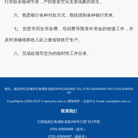
行存款余额调节表，严防签发空头支票现象的发生。
六、熟悉银行各种付款方式，熟练填制各种银行凭单。
七、负责学历生学杂费、培训费等预算外资金的收缴工作，并
及时准确地将收入款上缴省财政厅专户。
八、完成处领导交办的临时性工作任务。
校址：南昌市红谷滩区红角洲卧龙路269号(330088) TEL:0791-83956600 FAX:0791-839566
00
CopyRights 2008-2015 © www.jxfu.edu.cn 网络维护：信息中心 Email: xxzx@jxfu.edu.cn
联系我们
江西南昌红角洲卧龙路269号江西飞行学院
0791-83956688（处长）
0791-83956687（副处长）