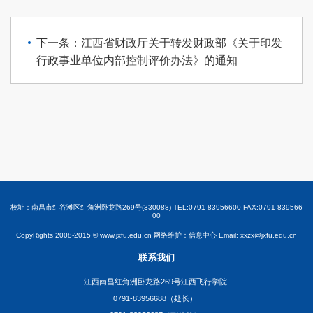
下一条：江西省财政厅关于转发财政部《关于印发
行政事业单位内部控制评价办法》的通知
校址：南昌市红谷滩区红角洲卧龙路269号(330088) TEL:0791-83956600 FAX:0791-839566
00
CopyRights 2008-2015 © www.jxfu.edu.cn 网络维护：信息中心 Email: xxzx@jxfu.edu.cn
联系我们
江西南昌红角洲卧龙路269号江西飞行学院
0791-83956688（处长）