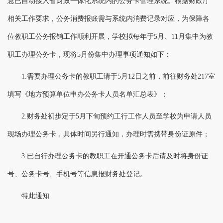
息已自动接入省财政一体化系统内的公务卡管理系统。根据财政厅
相关工作要求，公务消费报账需与系统内消费记录对应，为保障各
位教职工公务报销工作顺利开展，学校拟每年于
5
月、
11
月集中为教
职工办理公务卡，现将
5
月份集中办理事项通知如下：
1.
需要办理公务卡的教职工请于
5
月
12
日之前，前往财务处
217
室
填写《地方预算单位申办公务卡人员名单汇总表》；
2.
财务处初步定于
5
月下旬预约工行工作人员至学校为申请人员
现场办理公务卡，具体时间另行通知，办理时需携带身份证原件；
3.
已自行办理公务卡的教职工在开通公务卡后请及时将身份证
号、公务卡号、手机号等信息报财务处登记。
特此通知