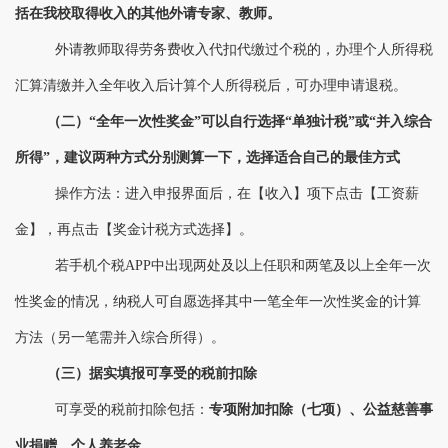
括在我校取得收入的其他
外请专家、教师。
外请教师
取得劳务费收入
代扣代缴
过个税的，办理个人所得税
汇算清缴
并入全年收入后计算个人所得税后，
可
办理申请退税
。
（二）
“全年一次性奖金”可以自行选择“单独计税”或“并入综合
所得”，建议两种方式分别测算一下，选择适合自己的最佳方式
操作方法：进入申报界面后，在【收入】项下点击【工资薪
金】，再点击【奖金计税方式选择】。
若手机个税
APP
中出现两处及以上任职和两笔及以上全年一次
性奖金的情况，纳税人可自愿选择其中一笔全年一次性奖金的计算
方法（另一笔需并入综合所得）。
（
三
）据实填报可享受的税前扣除
可享受的税前扣除包括：
专项附加扣除（七项）、公益慈善事
业捐赠、个人养老金
。