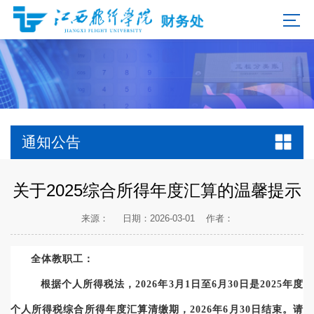
通知公告
关于2025综合所得年度汇算的温馨提示
来源：
日期：2026-03-01
作者：
全体
教职工
：
根
据个人所得税法，
202
6
年
3月1日至6月30日是202
5
年度
个人所得税综合所得年度汇算清缴期
，
202
6
年
6月30日
结束
。
请