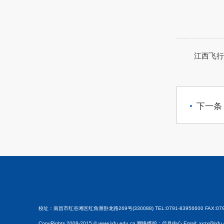
江西飞行
下一条
校址：南昌市红谷滩区红角洲卧龙路269号(330088) TEL:0791-83956600 FAX:0791
CopyRights 2008-2015 © www.jxfu.edu.cn 网络维护：信息中心 Email: xxzx@jxfu.