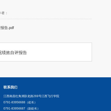
作者：
.pdf
况绩效自评报告
联系我们
江西南昌红角洲卧龙路269号江西飞行学院
0791-83956688（处长）
0791-83956687（副处长）